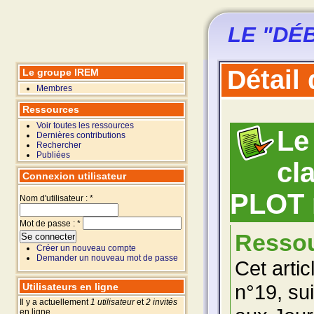
LE "DÉ
Détail
Le groupe IREM
Membres
Ressources
Voir toutes les ressources
Le
Dernières contributions
Rechercher
Publiées
cl
Connexion utilisateur
PLOT 
Nom d'utilisateur :
*
Mot de passe :
*
Ressou
Créer un nouveau compte
Demander un nouveau mot de passe
Cet arti
n°19, sui
Utilisateurs en ligne
Il y a actuellement
1 utilisateur
et
2 invités
en ligne.