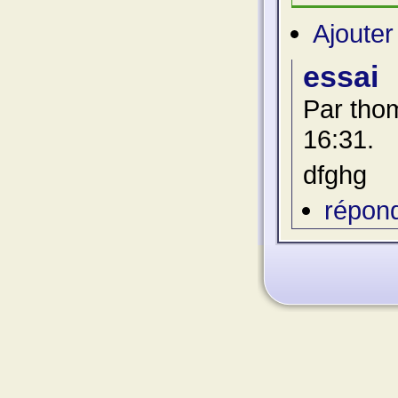
Ajoute
essai
Par thom
16:31.
dfghg
répon