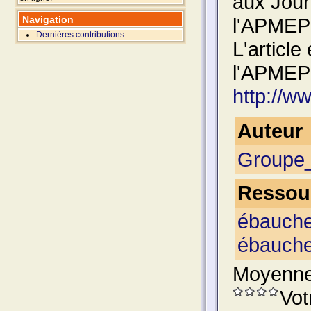
aux Jour
Navigation
l'APMEP 
Dernières contributions
L'article
l'APMEP 
http://
Auteur
Groupe_
Ressour
ébauche
ébauche
Moyenne
Vot